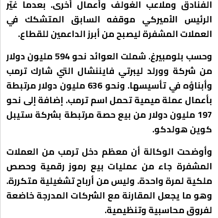
الفنادق وملاعب الغولف وأعمال أخرى. بعدما غيّر
الرئيس الأميركي موقفه السابق المتشكك في
العملات المشفرة ليصبح من أبرز الداعمين للقطاع.
وحسب بلومبيرغ. شملت العوائد نحو 594 مليون دولار
من شركة وورلد ليبرتي فايننشال التي شارك ترمب
وأبناؤه في تأسيسها. ونحو 636 مليون دولار مرتبطة
بأعمال عملة ميمية تحمل اسم ترمب. إضافة إلى نحو
197 مليون دولار من بيع حصة مرتبطة بشركة ستيبل
كوين هولدكو.
وأوضحت الوكالة أن معظم دخل ترمب من العملات
المشفرة جاء من عمليات بيع رموز رقمية وحصص
ملكية لمرة واحدة. وليس من أرباح تشغيلية متكررة.
وهو ما يجعل المقارنة مع الشركات المدرجة خاضعة
لفروق محاسبية وتنظيمية.