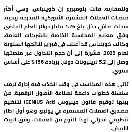
وللمقارنة. قالت بلومبيرغ إن كوينباس. وهي أكثر
منصات العملات المشفرة الأميركية المدرجة ربحية.
سجلت صافي دخل بلغ 1.26 مليار دولار العام الماضي
وفق معايير المحاسبة الخاصة بالشركات العامة.
وكانت كوينباس قد أعلنت في فبراير نتائجها السنوية
لعام 2025. مشيرة إلى أن حجم التداول عبر منصتها
وصل إلى 5.2 تريليونات دولار. بزيادة 156% على أساس
سنوي.
تأتي هذه المكاسب في وقت اتخذت فيه إدارة ترمب
سلسلة خطوات داعمة لصناعة الأصول الرقمية. من
بينها توقيع قانون جينيوس (GENIUS Act) لتنظيم
مصدري العملات المستقرة في يوليو. وهو أول إطار
تنظيمي فدرالي لهذا النوع من العملات. وفق البيت
الأبيض.