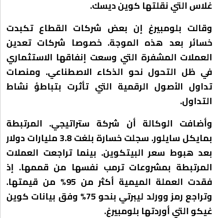
غلاس التي نقلتها كوين ديسك.
وقالت بلومبيرغ إن بعض شركات القطاع تكبدت
خسائر بعد هذه الموجة. خصوصا شركات تعدين
العملات المشفرة التي وسعت إنفاقها الاستثماري
في ظل التحول نحو الذكاء الاصطناعي. ومنصات
تداول الأصول الرقمية التي تأثرت بتباطؤ نشاط
التداول.
وأضافت الوكالة أن شركة ستراتيجي. المرتبطة
بمايكل سايلور. سجلت خسارة بلغت 3.8 مليارات دولار
بعد هبوط سعر البيتكوين. بينما تراجعت العملات
المرتبطة بمشروعات ترمب نفسها من قممها. إذ
فقدت العملة الميمية أكثر من 95% من قيمتها.
وتراجع رمز وورلد ليبرتي بنحو 75% وفق بيانات كوين
غيكو التي أوردتها بلومبيرغ.