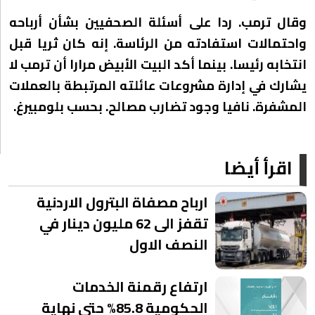
وقال ترمب. ردا على أسئلة الصحفيين بشأن أرباحه
واحتمالات استفادته من الرئاسة. إنه كان ثريا قبل
انتخابه رئيسا. بينما أكد البيت الأبيض مرارا أن ترمب لا
يشارك في إدارة مشروعات عائلته المرتبطة بالعملات
المشفرة. نافيا وجود تضارب مصالح. بحسب بلومبيرغ.
اقرأ أيضا
ارباح مصفاة البترول الاردنية
تقفز الى 62 مليون دينار في
النصف الاول
ارتفاع رقمنة الخدمات
الحكومية 85.8% حتى نهاية