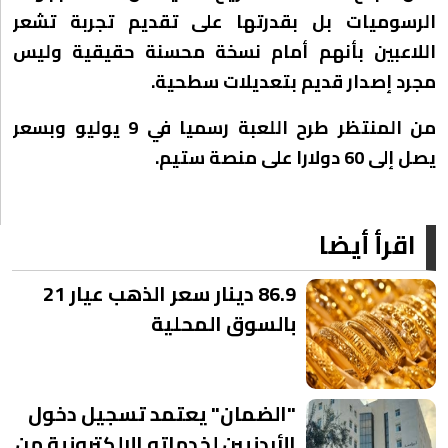
الرسوميات بل بقدرتها على تقديم تجربة تشعر
اللاعبين بأنهم أمام نسخة محسنة حقيقية وليس
مجرد إصدار قديم بتعديلات سطحية.
من المنتظر طرح اللعبة رسميا في 9 يوليو وبسعر
يصل إلى 60 دولارا على منصة ستيم.
اقرأ أيضا
86.9 دينار سعر الذهب عيار 21
بالسوق المحلية
"الضمان" يعتمد تسجيل دخول
الأردنيين لخدماته الإلكترونية من