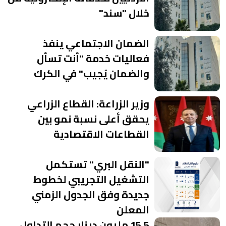
خلال "سند"
الضمان الاجتماعي ينفذ
فعاليات خدمة "أنت تسأل
والضمان يُجيب" في الكرك
وزير الزراعة: القطاع الزراعي
يحقق أعلى نسبة نمو بين
القطاعات الاقتصادية
"النقل البري" تستكمل
التشغيل التجريبي لخطوط
جديدة وفق الجدول الزمني
المعلن
15.5 مليون دينار حجم التداول