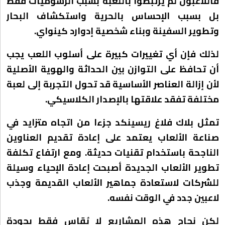
فاللاعبون لم يرتبطوا باللعبة بسبب الرسوميات فقط
بل بسبب الإحساس بالحرية واستكشاف البحار
وتطوير السفينة وبناء شخصية إدوارد كينواي.
لذلك فإن أي تغييرات كبيرة على أسلوب اللعب يجب
أن تحافظ على التوازن بين الحداثة والهوية الأصلية
لأن إزالة العناصر الأساسية قد تحول التجربة إلى لعبة
مختلفة تفقد علاقتها بالإصدار الكلاسيكي.
تمثل بلاك فلاغ ريسينكد جزءا من اتجاه متزايد في
صناعة الألعاب يعتمد على إعادة تقديم العناوين
الناجحة باستخدام تقنيات حديثة. ومع ارتفاع تكلفة
تطوير الألعاب الجديدة أصبحت إعادة الإحياء وسيلة
للشركات لاستعادة جماهير الألعاب القديمة وجذب
لاعبين جدد في الوقت نفسه.
لكن نجاح هذه المشاريع لا يُقاس فقط بجودة