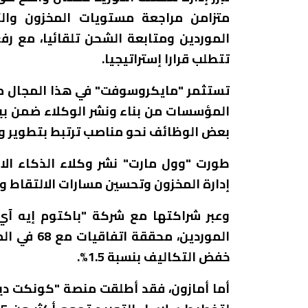
متزامن مراجعة مستويات المخزون والتن
الموردين ومتابعة الشحن تلقائيا، مع رفع
تتطلب قرارا إستراتيجيا.
المؤسسات من بناء ونشر الوكلاء ضمن بيئ
بعض الوظائف نحو مناصب ترتبط بتطوير وإد
طورت "وول مارت" نشر وكلاء الذكاء الا
إدارة المخزون وتحسين مسارات الالتقاط و
وعبر شراكتها مع شركة "باكتوم إيه آي
الموردين، 
خفض التكاليف بنسبة 1.5%.
أما أمازون، فقد أطلقت منصة "كونكت د