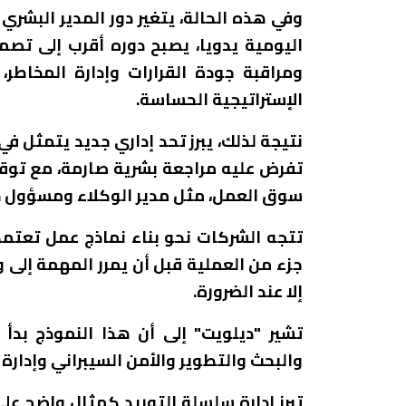
وفي هذه الحالة، يتغير دور المدير البشري 
اليومية يدويا، يصبح دوره أقرب إلى تصم
ومراقبة جودة القرارات وإدارة المخاطر، 
الإستراتيجية الحساسة.
نتيجة لذلك، يبرز تحد إداري جديد يتمثل 
تفرض عليه مراجعة بشرية صارمة، مع توق
سوق العمل، مثل مدير الوكلاء ومسؤول ح
تتجه الشركات نحو بناء نماذج عمل تعتمد
جزء من العملية قبل أن يمرر المهمة إلى
إلا عند الضرورة.
تشير "ديلويت" إلى أن هذا النموذج بدأ
والبحث والتطوير والأمن السيبراني وإدارة 
تبرز إدارة سلسلة التوريد كمثال واضح ع