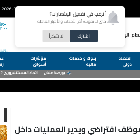
2026-08-07 - الجمعة
أترغب في تفعيل الإشعارات؟
حتى لا تفوتك آخر الأحداث والأخبار العاجلة
لعام: الإعلامية رشا عارف
اشترك
لا شكراً
اقتصاد
بنوك و خدمات
مؤشرات
عم
دولي
مالية
أسواق
رق
ا
موظف افتراضي ويدير العمليات داخل