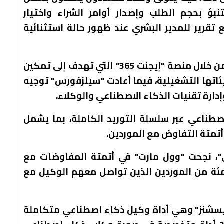
بؤ بحجم الطلب وإصدار أوامر الشراء واختيار
 تقرير للمدير البشري عند ظهور حالة استثنائية
تستثمر "مايكروسوفت" في هذا المجال من خلال منصة "إيجنت 365" التي تهدف إلى تمكين
اتها التشغيلية، فيما أعادت "سيلزفورس" توجيه
ارة تقنيات الذكاء الاصطناعي والوكلاء.
صطناعي عبر سلسلة التوريد الكاملة، بما يشمل
أتمتة التفاوض مع الموردين.
"، نجحت "وول مارت" في أتمتة المفاوضات مع
محققة اتفاقيات مع 68 في المئة من الموردين الذين تواصل معهم الوكيل مع
يسشنز" وهي أداة وكيل ذكاء اصطناعي متكاملة