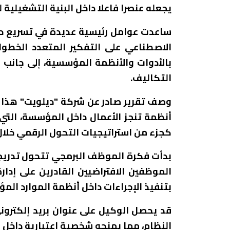
يجعله عنصرا فاعلا داخل البنية التشغيلية 
ساعدت عوامل رئيسية عديدة في تسريع حدو
الاصطناعي على التفكير المتعدد الخطو
بالأدوات والأنظمة المؤسسية، إلى جانب 
التكاليف.
وصف تقرير صادر عن شركة "ديلويت" هذا ال
أنظمة تنجز الأعمال داخل المؤسسة، التي 
كجزء من استراتيجيات التحول الرقمي خلال ا
بدأت فكرة الموظف البرمجي تتحول تدريج
الموظفين الافتراضيين القادرين على إدار
بتنفيذ الإجراءات داخل أنظمة الموارد الم
قد يحصل الوكيل على عنوان بريد إلكتر
النظام، مما يمنحه شخصية اعتبارية داخل