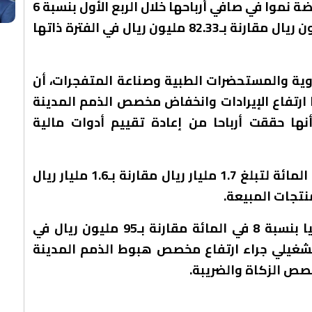
حققت الشركة الكيميائية السعودية القابضة نموا في صافي أرباحها خلال الربع الأول بنسبة 6
في المائة. إذ ارتفعت الأرباح إلى 87.21 مليون ريال مقارنة بـ82.33 مليون ريال في الفترة ذاتها
وية والمستحضرات الطبية وصناعة المتفجرات، أن
ا ارتفاع الإيرادات وانخفاض مخصص الذمم المدينة
نها حققت أرباحا من إعادة تقييم أدوات مالية
وعلى صعيد الإيرادات، ارتفعت بنسبة 5 في المائة لتبلغ 1.7 مليار ريال مقارنة بـ1.6 مليار ريال
نتجات المبيعة.
في المقابل، سجل صافي الربح تراجعا ربعيا بنسبة 8 في المائة مقارنة بـ95 مليون ريال في
التشغيلي جراء ارتفاع مخصص هبوط الذمم المدينة
خصص الزكاة والضريبة.