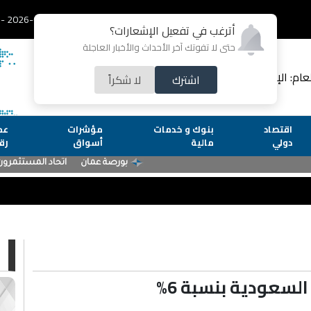
2026-08-06 - الخميس
أترغب في تفعيل الإشعارات؟
حتى لا تفوتك آخر الأحداث والأخبار العاجلة
لعام: الإعلامية رشا عارف
اشترك
لا شكراً
اقتصاد
بنوك و خدمات
مؤشرات
عم
دولي
مالية
أسواق
رق
ا
السعودية بنسبة 6%