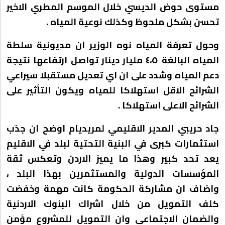
مستوى حوض الديسي خلال الموسم المطري الاخير
تحسن بشكل ملحوظ وكذلك نوعية المياه .
وحول تعرفة المياه نوه الوزير ان مديونية سلطة
المياه البالغة ٤،٥ مليار دينار تواصل ارتفاعها نتيجة
دعم المياه وشدد على ان اي تعديل مستقبلا سيراعي
الشرائح الاقل استهلاكا للمياه ويكون التأثير على
الشرائح الاعلى استهلاكا .
جاد حريبي المدير الاقليمي لمريديام اوضح ان جذب
استثمارات كبرى في البنية التحتية لبلد في الاقليم
يعد تحد كبير وهذا ما يميز الاردن وتعكس ثقة
المؤسسات الدولية والمستثمرين بهذا البلد ،
واضاف ان مشاركة الحكومة كانت مهمة وخفضت
كلف التمويل من خلال اشراك البنوك الاردنية
والضمان الاجتماعي وان التمويل للمشروع مؤمن