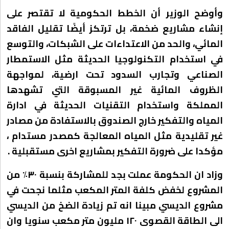
وأوضح الوزير أن الخطط الحكومية لا تقتصر على
إنشاء مشاريع ضخمة، بل ترتكز أيضًا تقليل الفاقد
المائي، والحد من الاعتداءات على الشبكات، والتوسع
في استخدام التكنولوجيا الحديثة مثل الاستمطار
الصناعي وتجارب السدود تحت ارضية، لمواجهة
الظروف المائية غير المسبوقة التي تشهدها
المملكة واستخدام التقنيات الحديثة في ادارة
المياه والتفكير خارج الصندوق بالاستفادة من مصادر
غير تقليدية مثل المياه المعالجة كمصدر مستدام ،
مؤكدا على ضرورة التفكير بمشاريع اخرى مستقبلية .
وزاد ان الحكومة عملت بجد للمشاركة بنسبة ٣٠٪؜ من
المشروع لخفض كلفة المتر المكعب مثلما نجحت في
مشروع الديسي مبينا انه تم زيادة الضخ من الديسي
الى الطاقة القصوى ١٢٠ مليون متر مكعب سنويا وان