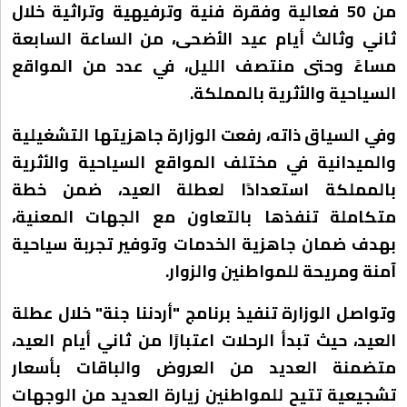
من 50 فعالية وفقرة فنية وترفيهية وتراثية خلال
ثاني وثالث أيام عيد الأضحى، من الساعة السابعة
مساءً وحتى منتصف الليل، في عدد من المواقع
السياحية والأثرية بالمملكة.
وفي السياق ذاته، رفعت الوزارة جاهزيتها التشغيلية
والميدانية في مختلف المواقع السياحية والأثرية
بالمملكة استعدادًا لعطلة العيد، ضمن خطة
متكاملة تنفذها بالتعاون مع الجهات المعنية،
بهدف ضمان جاهزية الخدمات وتوفير تجربة سياحية
آمنة ومريحة للمواطنين والزوار.
وتواصل الوزارة تنفيذ برنامج "أردننا جنة" خلال عطلة
العيد، حيث تبدأ الرحلات اعتبارًا من ثاني أيام العيد،
متضمنة العديد من العروض والباقات بأسعار
تشجيعية تتيح للمواطنين زيارة العديد من الوجهات