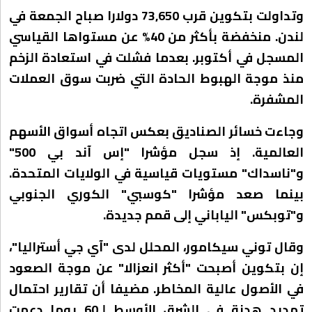
وتداولت بتكوين قرب 73,650 دولارا صباح الجمعة في
لندن. منخفضة بأكثر من 40% عن مستواها القياسي
المسجل في أكتوبر. بعدما فشلت في استعادة الزخم
منذ موجة الهبوط الحادة التي ضربت سوق العملات
المشفرة.
وجاءت خسائر الصناديق بعكس اتجاه أسواق الأسهم
العالمية. إذ سجل مؤشرا "إس آند بي 500"
و"ناسداك" مستويات قياسية في الولايات المتحدة.
بينما صعد مؤشرا "كوسبي" الكوري الجنوبي
و"توبكس" الياباني إلى قمم جديدة.
وقال توني سيكامور، المحلل لدى "آي جي أستراليا"،
إن بتكوين أصبحت "أكثر انعزالا" عن موجة الصعود
في الأصول عالية المخاطر. مضيفا أن تقارير احتمال
تمديد هدنة في الشرق الأوسط لـ60 يوما دعمت