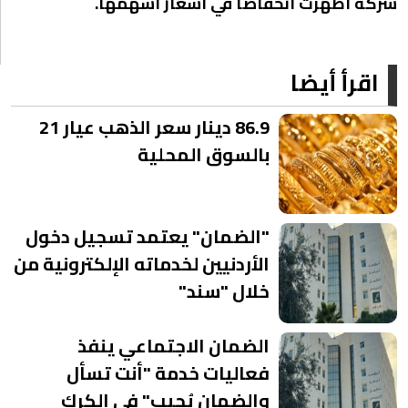
شركة أظهرت انخفاضا في أسعار أسهمها.
اقرأ أيضا
86.9 دينار سعر الذهب عيار 21
بالسوق المحلية
"الضمان" يعتمد تسجيل دخول
الأردنيين لخدماته الإلكترونية من
خلال "سند"
الضمان الاجتماعي ينفذ
فعاليات خدمة "أنت تسأل
والضمان يُجيب" في الكرك