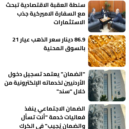
سلطة العقبة الاقتصادية تبحث
مع السفارة الاميركية جذب
الاستثمارات
86.9 دينار سعر الذهب عيار 21
بالسوق المحلية
"الضمان" يعتمد تسجيل دخول
الأردنيين لخدماته الإلكترونية من
خلال "سند"
الضمان الاجتماعي ينفذ
فعاليات خدمة "أنت تسأل
والضمان يُجيب" في الكرك