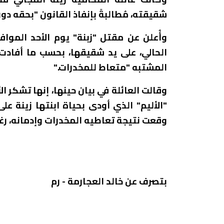
شقيقته، مُطالبةً بإنفاذ القانون "بحقه دون
وأُعلن عن مقتل "زبنة" يوم الأحد الموا
الحالي، على يد شقيقها، بحسب ما أفادت 
المشتبه "متعاط للمخدرات."
وقالت العائلة في بيان حينها، إنها تشكر 
"الأليم" الذي أودى بحياة ابنتها زينة ع
وقعت نتيجة تعاطيه المخدرات وإدمانه، رغ
بتصرف عن خالد العجارمة - رم