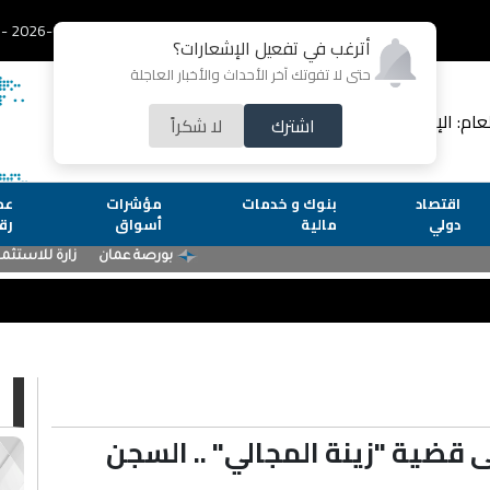
2026-08-06 - الخميس
أترغب في تفعيل الإشعارات؟
حتى لا تفوتك آخر الأحداث والأخبار العاجلة
لعام: الإعلامية رشا عارف
اشترك
لا شكراً
اقتصاد
بنوك و خدمات
مؤشرات
عم
دولي
مالية
أسواق
رق
ا
 قضية "زينة المجالي" .. السجن