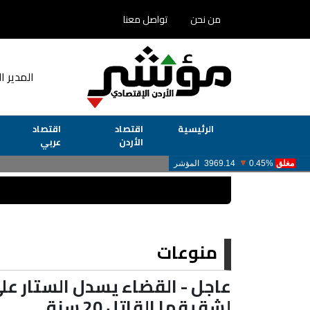
من نحن
تواصل معنا
المدير ا
الرئيسية
اقتصاد
اقتصاد
الأردن
عربي
منوعات
عاجل - القضاء يسدل الستار على
لشقيقها القاتل 20 سنة