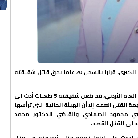
أصدرت الهيئة الاولى في محكمة الجنايات الكبرى، قراراً بالسجن 20 عاماَ بحق قاتل شقيقته
وكان المتهم، في الحادثة التي هزت الرأي العام الأردني، قد طعن شقيقته 5 طعنات أدت الى
مة القتل العمد، إلا أن الهيئة الحالية التي ترأسها
ضي محمود الصمادي والقاضي الدكتور محمد
 الى القتل القصد.
قد ادعت على ابنها تهمة قتل شقيقته في قتل