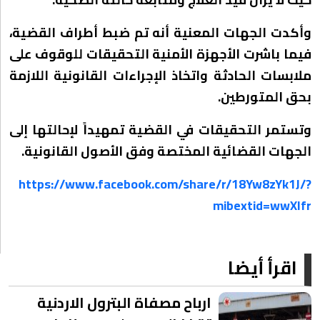
وأكدت الجهات المعنية أنه تم ضبط أطراف القضية،
فيما باشرت الأجهزة الأمنية التحقيقات للوقوف على
ملابسات الحادثة واتخاذ الإجراءات القانونية اللازمة
بحق المتورطين.
وتستمر التحقيقات في القضية تمهيداً لإحالتها إلى
الجهات القضائية المختصة وفق الأصول القانونية.
https://www.facebook.com/share/r/18Yw8zYk1J/?
mibextid=wwXIfr
اقرأ أيضا
ارباح مصفاة البترول الاردنية