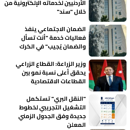
الأردنيين لخدماته الإلكترونية من
خلال "سند"
الضمان الاجتماعي ينفذ
فعاليات خدمة "أنت تسأل
والضمان يُجيب" في الكرك
وزير الزراعة: القطاع الزراعي
يحقق أعلى نسبة نمو بين
القطاعات الاقتصادية
"النقل البري" تستكمل
التشغيل التجريبي لخطوط
جديدة وفق الجدول الزمني
المعلن