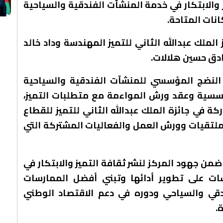
 والابتكار في خدمة المنشآت الفندقية والسياحية
نات المتاحة.
لملك عبدالله الثاني للتميز المهندسة وداد خالد
دق حسين هلالات.
النضج المؤسسي للمنشآت الفندقية والسياحية
مؤسسية وعقد ورش المواءمة مع متطلبات التميز،
ة في جائزة الملك عبدالله الثاني للتميز للقطاع
ملتقيات وورش العمل والفعاليات المشتركة التي
ن جهود المركز لنشر ثقافة التميز والابتكار في
ت على تطوير أدائها وتبني أفضل الممارسات
ندقي والسياحي ودوره في دعم الاقتصاد الوطني
.