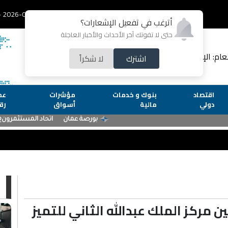
2026-08-07 - الجمعة
أترغب في تفعيل الإشعارات؟
حتى لا تفوتك آخر الأحداث والأخبار العاجلة
لعام: الإعلامية رشا عارف
اشترك
لا شكراً
اقتصاد
بنوك و خدمات
مؤشرات
عم
دولي
مالية
أسواق
رق
ا
 مركز الملك عبدالله الثاني للتميز