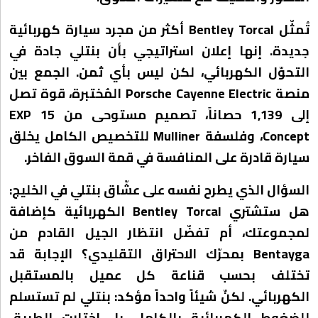
تُمثّل Bentley Torcal أكثر من مجرد سيارة كهربائية
جديدة. إنها إعلان استراتيجي بأن بنتلي جادة في
التحوّل الكهربائي، لكن ليس بأي ثمن. الجمع بين
منصة Porsche Cayenne Electric المُختبرة، قوة تصل
إلى 1,139 حصاناً، تصميم مستوحى من EXP 15
Concept، وفلسفة Mulliner للتخصيص الكامل يخلق
سيارة قادرة على المنافسة في قمة السوق الفاخر.
السؤال الذي يطرح نفسه على عشّاق بنتلي في الخليج:
هل ستشتري Bentley Torcal الكهربائية كإضافة
لمجموعتك، أم تفضّل انتظار الجيل القادم من
Bentayga بمحرّك الاحتراق التقليدي؟ الإجابة قد
تختلف بحسب قناعة كل عميل بالمستقبل
الكهربائي. لكنّ شيئاً واحداً مؤكد: بنتلي لم تستسلم
للضغوط الكهربائية بالكامل، بل اختارت الطريق