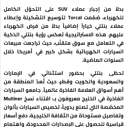
بدلاً من إجبار عملاء SUV على التحوّل الكامل
للكهرباء، صُمّمت Torcal لتوسيع التشكيلة وإعطاء
عملاء بنتلي خياراً إضافياً بدلاً من فرض الكهرباء
عليهم. هذه الاستراتيجية تعكس رؤية بنتلي الذكية
في التعامل مع سوق متقلّب، حيث تراجعت مبيعات
السيارات الكهربائية بشكل كبير في أمريكا خلال
السنوات الماضية.
تحظى بنتلي بحضور استثنائي في الإمارات
والسعودية والكويت وقطر، حيث تُعدّ المنطقة من
أهم أسواق العلامة الفاخرة عالمياً. جامعو السيارات
الفاخرة في الخليج معروفون بـ: اقتناء نسخ Mulliner
المخصّصة التي تصنع يدوياً، تخصيص السيارات بألوان
وتفاصيل مستوحاة من الثقافة الخليجية، دفع أسعار
قياسية للحصول على الإصدارات المحدودة، واهتمام