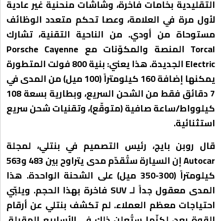
التقليدية بخامات فاخرة، وشاشات منحنية غير عادية
لأول مرة في العلامة، وعصا تحكم متعدد الوظائف
مستوحاة من أودي. من الناحية التقنية، تشارك
Torcal المنصة والمكوّنات مع Porsche Cayenne
Electric الجديدة. هذا يعني: بنية 800 فولت المتطورة
يمكنها إضافة 160 كيلومتراً (100 ميل) من المدى في
7 دقائق فقط من الشحن السريع، وبطارية بسعة 108
كيلوواط/ساعة صافية (متوقّع)، وتقنيات شحن سريع
استثنائية.
قال روبن بايج، رئيس التصميم في بنتلي، لمجلة
Autocar إن السيارة ستُقدّم مدى يتراوح بين 483 و563
كيلومتراً (300-350 ميل) على الشحنة الواحدة. هذا
المدى معقول جداً لـ SUV فاخرة بهذا الحجم. ويلبّي
احتياجات معظم العملاء. لم تكشف بنتلي عن أرقام
القوة بعد، لكنّها ستُعلن ذلك في الأسابيع المقبلة.