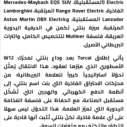
Electric (المستقبلية)، Mercedes-Maybach EQS SUV
الفاخرة، Range Rover Electric المرتقبة، Lamborghini
Lanzador المستقبلية، وAston Martin DBX Electric
المرتقبة. ميزة بنتلي تكمن في الحرفية اليدوية
العريقة، فلسفة Mulliner للتخصيص الكامل، والتراث
البريطاني الأصيل.
يأتي إطلاق Torcal بعد وداع بنتلي لمحرّك W12
الأسطوري الذي ميّزها لعقود. هذا الانتقال يُمثّل
تحوّلاً استراتيجياً كبيراً للعلامة البريطانية: من
محرّكات الاحتراق الفاخرة التي بنت اسم بنتلي، إلى
أنظمة الدفع الكهربائي والهجين التي تُشكّل
مستقبل الصناعة، مع الحفاظ على فلسفة الفخامة
اليدوية التي تميّز العلامة. هذا التحوّل ليس سهلاً
على أي علامة فاخرة. لكنّ بنتلي تُثبت أنها قادرة على
التطوّر والتكيّف مع متغيّرات السوق.