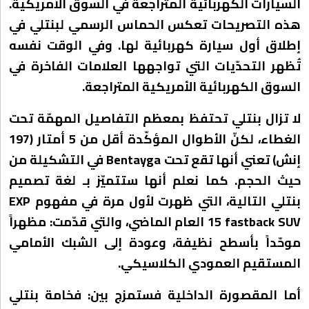
السيارات الكهربائية المتراجعة في السوق الأمريكية.
هذه التصريحات تعكس الحماس الرسمي لبنتلي في
إطلاق أول سيارة كهربائية لها. وفي الوقت نفسه
تُظهر التحدّيات التي تواجهها العلامات الفاخرة في
السوق الكهربائية الأمريكية المتراجعة.
لا تزال بنتلي تحتفظ بمعظم التفاصيل المهمّة تحت
الغطاء، لكنّ الأطوال المؤكّدة أقل من 5 أمتار (197
إنش) تعني أنها تقع تحت Bentayga في التشكيلة من
حيث الحجم. كما نعلم أنها ستتميّز بـ لغة تصميم
بنتلي التالية، التي ظهرت لأول مرة في مفهوم EXP
15 fastback SUV العام الماضي، والتي قدّمت: مظهراً
موحّداً بأسطح نظيفة، وعودة إلى الشبك الأمامي
المستقيم العمودي الكلاسيكي.
أما المقصورة الداخلية فستمزج بين: فخامة بنتلي