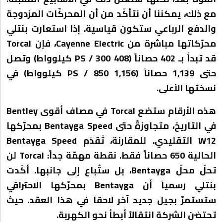
مع ذلك، يمكننا أن نتأكّد من أن المحركّات المزدوجة
والدفع الرباعي ستكون قياسية. إذا استعارت بنتلي
محرّكاتها مباشرة من Cayenne Electric، فإن Torcal
قد تبدأ بـ 402 حصاناً (408 PS / 300 كيلوواط) وتصل
حتى 1,139 حصاناً (1,156 PS / 850 كيلوواط) في
نسختها الأعلى.
هذه الأرقام ستضع Torcal في مصاف أقوى Bentley
في التاريخ، متجاوزةً حتى Bentayga Speed بمحرّكها
W12 التقليدي. للمقارنة، تُقدّم Bentayga Speed
الحالية 650 حصاناً فقط. نقطة مهمّة جداً: Torcal لن
تحلّ محلّ Bentayga، بل ستُباع إلى جانبها. أكّدت
بنتلي رسمياً أن Bentayga بمحرّكها الاحتراقي
ستستمرّ بجيل جديد آخر لاحقاً في هذا العقد. حيث
تحتضن الشركة انتقالاً أبطأ نحو الكهربة.