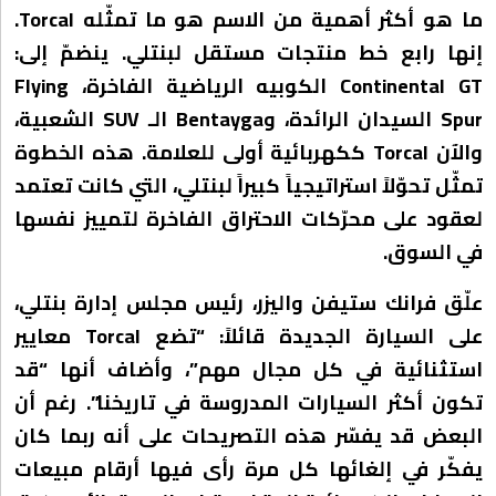
ما هو أكثر أهمية من الاسم هو ما تمثّله Torcal.
إنها رابع خط منتجات مستقل لبنتلي. ينضمّ إلى:
Continental GT الكوبيه الرياضية الفاخرة، Flying
Spur السيدان الرائدة، وBentayga الـ SUV الشعبية،
والآن Torcal ككهربائية أولى للعلامة. هذه الخطوة
تمثّل تحوّلاً استراتيجياً كبيراً لبنتلي، التي كانت تعتمد
لعقود على محرّكات الاحتراق الفاخرة لتمييز نفسها
في السوق.
علّق فرانك ستيفن واليزر، رئيس مجلس إدارة بنتلي،
على السيارة الجديدة قائلاً: “تضع Torcal معايير
استثنائية في كل مجال مهم”، وأضاف أنها “قد
تكون أكثر السيارات المدروسة في تاريخنا”. رغم أن
البعض قد يفسّر هذه التصريحات على أنه ربما كان
يفكّر في إلغائها كل مرة رأى فيها أرقام مبيعات