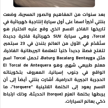
بعد سنوات من المفاهيم والصور المسربة، وضعت
بنتلي أخيراً اسماً على أول سيارة إنتاجية كهربائية في
تاريخها الفاخر. الاسم الذي وقع عليه الاختيار هو
Torcal، وهي سيارة SUV كهربائية فاخرة جديدة
ستُقدّم في الأول من العالم بلندن في 23 سبتمبر،
لتفتح فصلاً جديداً كلياً للعلامة البريطانية الفاخرة.
مثل Bentayga وBacalar وBatur، تحمل Torcal اسم
معلم طبيعي شهير، وهو El Torcal de Antequera
الواقع في جنوب إسبانيا، المعروف بتكويناته
الحجرية الجيرية الدرامية. أشارت بنتلي أيضاً إلى أن
الاسم يعود إلى الكلمة اللاتينية “torquere”، ما
يربطها بكلمة العزم (torque) الحديثة، وذلك ارتباط
ذكي بعالم السيارات.