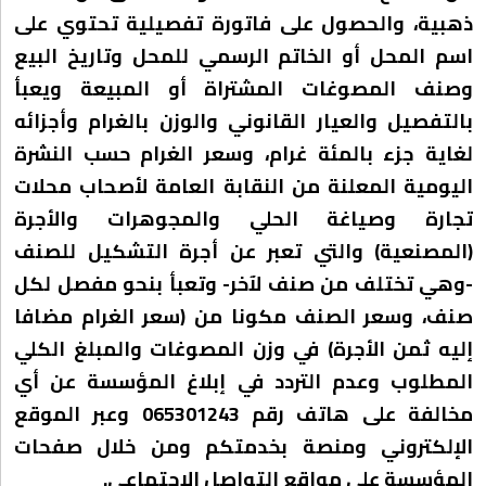
ذهبية، والحصول على فاتورة تفصيلية تحتوي على
اسم المحل أو الخاتم الرسمي للمحل وتاريخ البيع
وصنف المصوغات المشتراة أو المبيعة ويعبأ
بالتفصيل والعيار القانوني والوزن بالغرام وأجزائه
لغاية جزء بالمئة غرام، وسعر الغرام حسب النشرة
اليومية المعلنة من النقابة العامة لأصحاب محلات
تجارة وصياغة الحلي والمجوهرات والأجرة
(المصنعية) والتي تعبر عن أجرة التشكيل للصنف
-وهي تختلف من صنف لآخر- وتعبأ بنحو مفصل لكل
صنف، وسعر الصنف مكونا من (سعر الغرام مضافا
إليه ثمن الأجرة) في وزن المصوغات والمبلغ الكلي
المطلوب وعدم التردد في إبلاغ المؤسسة عن أي
مخالفة على هاتف رقم 065301243 وعبر الموقع
الإلكتروني ومنصة بخدمتكم ومن خلال صفحات
المؤسسة على مواقع التواصل الاجتماعي.