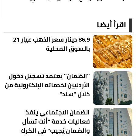
اقرأ أيضا
86.9 دينار سعر الذهب عيار 21
بالسوق المحلية
"الضمان" يعتمد تسجيل دخول
الأردنيين لخدماته الإلكترونية من
خلال "سند"
الضمان الاجتماعي ينفذ
فعاليات خدمة "أنت تسأل
والضمان يُجيب" في الكرك