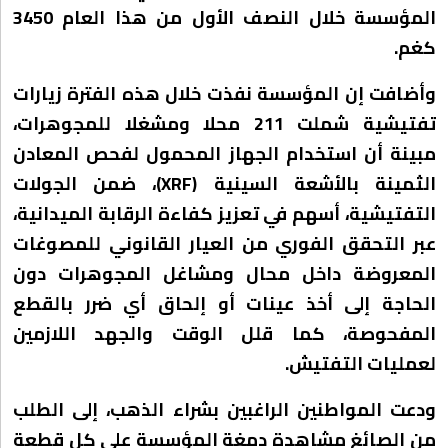
المؤسسة خلال النصف الأول من هذا العام 3450
كغم.
وأضافت إن المؤسسة نفذت خلال هذه الفترة زيارات
تفتيشية شملت 211 محلا ومشغلا للمجوهرات،
مبينة أن استخدام الجهاز المحمول لفحص المعادن
الثمينة بالأشعة السينية (XRF)، ضمن الجولات
التفتيشية، أسهم في تعزيز كفاءة الرقابة الميدانية،
عبر التحقق الفوري من العيار القانوني للمصوغات
المعروضة داخل محال ومشاغل المجوهرات دون
الحاجة إلى أخذ عينات أو إلحاق أي ضرر بالقطع
المفحوصة، كما قلل الوقت والجهد اللازمين
لعمليات التفتيش.
ودعت المواطنين الراغبين بشراء الذهب، إلى الطلب
من الصائغ مشاهدة دمغة المؤسسة على كل قطعة