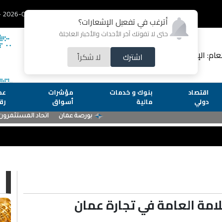
2026-08-07 - الجمعة
أترغب في تفعيل الإشعارات؟
حتى لا تفوتك آخر الأحداث والأخبار العاجلة
لعام: الإعلامية رشا عارف
اشترك
لا شكراً
اقتصاد
بنوك و خدمات
مؤشرات
عم
دولي
مالية
أسواق
رق
ا
امة العامة في تجارة عمان