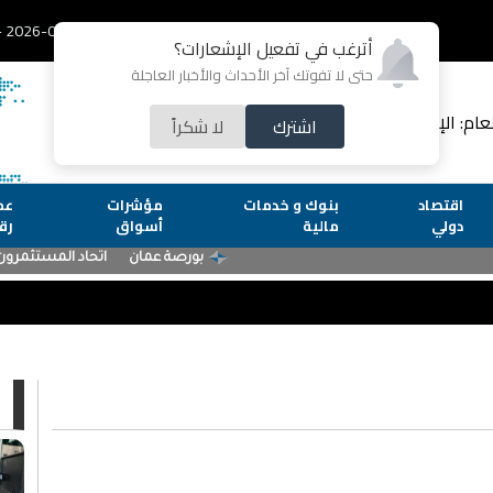
2026-08-07 - الجمعة
أترغب في تفعيل الإشعارات؟
حتى لا تفوتك آخر الأحداث والأخبار العاجلة
لعام: الإعلامية رشا عارف
اشترك
لا شكراً
اقتصاد
بنوك و خدمات
مؤشرات
عم
دولي
مالية
أسواق
رق
ا