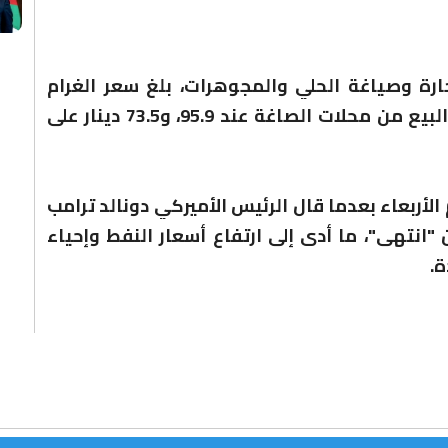
رة وصياغة الحلي والمجوهرات، بلغ سعر الغرام
الواحد من الذهب لعياري 24 و18 لغايات البيع من محلات الصاغة عند 95.9، و73.5 دينار على
ار الذهب بأكثر من 1% اليوم الأربعاء بعدما قال الرئيس الأميركي دونالد ترامب
 "انتهى"، ما أدى إلى ارتفاع أسعار النفط وإحياء
ة.