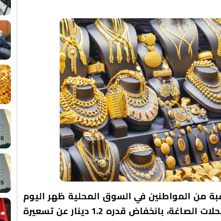
رام الذهب عيار 21، الأكثر رغبة من المواطنين في السوق المحلية ظهر اليوم
الأربعاء، عند 83.5 دينار لغايات البيع من محلات الصاغة، بانخفاض قدره 1.2 دينار عن تسعيرة